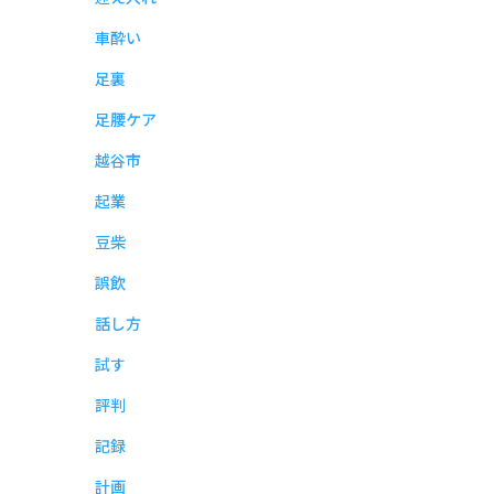
車酔い
足裏
足腰ケア
越谷市
起業
豆柴
誤飲
話し方
試す
評判
記録
計画