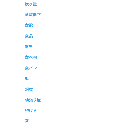
飲水量
食欲低下
食欲
食品
食事
食べ物
食パン
風
頻度
頑張り屋
預ける
音