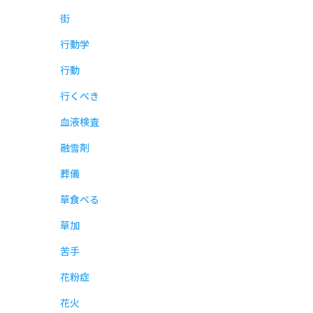
街
行動学
行動
行くべき
血液検査
融雪剤
葬儀
草食べる
草加
苦手
花粉症
花火