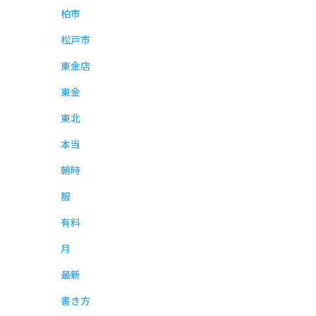
柏市
松戸市
東金店
東金
東北
本当
朝時
服
有料
月
最新
書き方