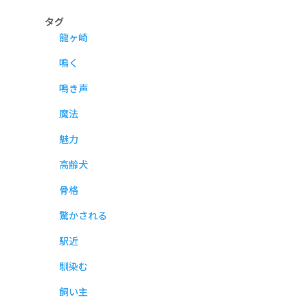
タグ
龍ヶ崎
鳴く
鳴き声
魔法
魅力
高齢犬
骨格
驚かされる
駅近
馴染む
飼い主