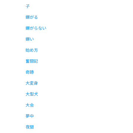
子
嫌がる
嫌がらない
嫌い
始め方
奮闘記
奇跡
大変身
大型犬
大会
夢中
夜間