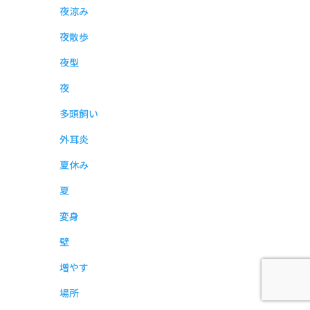
夜涼み
夜散歩
夜型
夜
多頭飼い
外耳炎
夏休み
夏
変身
壁
増やす
場所