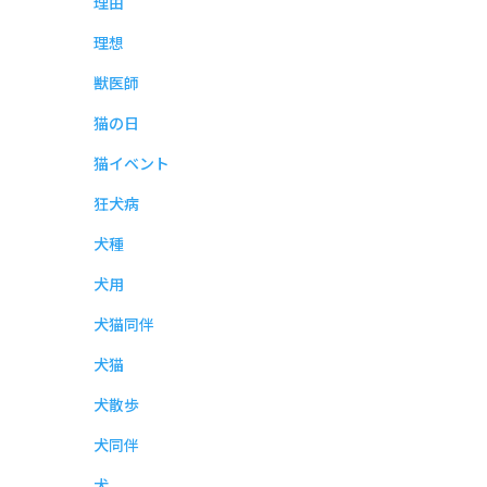
理由
理想
獣医師
猫の日
猫イベント
狂犬病
犬種
犬用
犬猫同伴
犬猫
犬散歩
犬同伴
犬