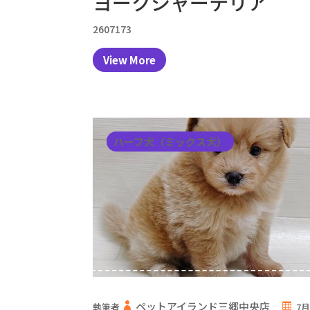
ヨークシャーテリア
2607173
View More
ハーフ犬（ミックス犬）
ペットアイランド三郷中央店
執筆者
7月