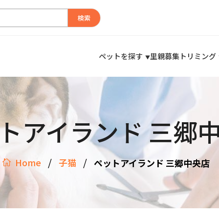
検索
ペットを探す
里親募集
トリミング
トアイランド 三郷
/
/
Home
子猫
ペットアイランド 三郷中央店