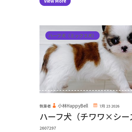
View More
ハーフ犬（ミックス犬）
小林HappyBell
執筆者
7月 23 2026
ハーフ犬（チワワ×シー
2607297