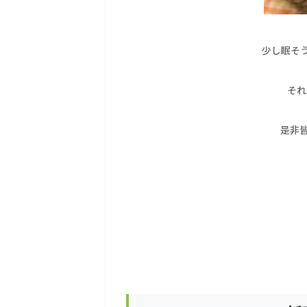
少し眠そ
それ
是非