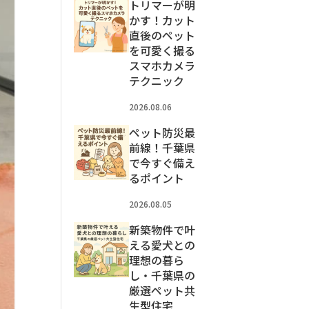
トリマーが明
かす！カット
直後のペット
を可愛く撮る
スマホカメラ
テクニック
2026.08.06
ペット防災最
前線！千葉県
で今すぐ備え
るポイント
2026.08.05
新築物件で叶
える愛犬との
理想の暮ら
し・千葉県の
厳選ペット共
生型住宅