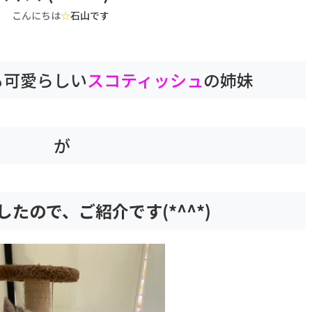
こんにちは
☆
石山です
も可愛らしい
スコティッシュ
の姉妹
が
たので、ご紹介です(*^^*)