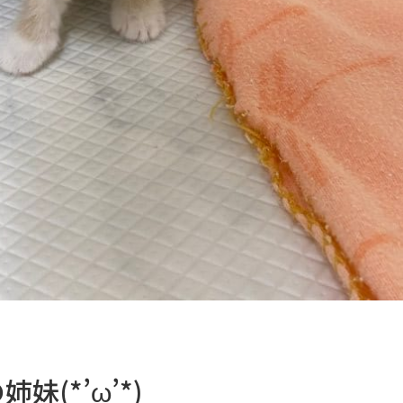
(*’ω’*)