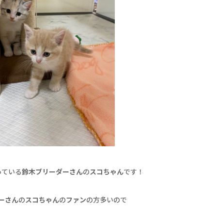
っている
鈴木ブリーダーさん
の
スコちゃん
です！
ーさん
の
スコちゃん
の
ファン
の方多いので