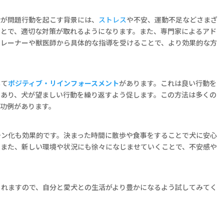
犬が問題行動を起こす背景には、
ストレス
や不安、運動不足などさまざ
ことで、適切な対策が取れるようになります。また、専門家によるアド
トレーナーや獣医師から具体的な指導を受けることで、より効果的な方
して
ポジティブ・リインフォースメント
があります。これは良い行動を
であり、犬が望ましい行動を繰り返すよう促します。この方法は多くの
成功例があります。
チン化も効果的です。決まった時間に散歩や食事をすることで犬に安心
。また、新しい環境や状況にも徐々になじませていくことで、不安感や
られますので、自分と愛犬との生活がより豊かになるよう試してみてく