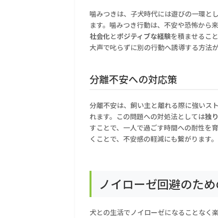
噛みつきは、子犬時代には遊びの一環と
ます。噛みつき行動は、不安や恐怖から
社会化
と
ポジティブな経験
を積ませるこ
大声で叱らずに別の行動へ誘導する方法
分離不安への対応策
分離不安は、飼い主と離れる際に強いス
れます。この問題への対処法としては
独
すことで、一人で過ごす時間への耐性を
くことで、不安感の軽減にも繋がります
ノイローゼ回避のため
犬との生活でノイローゼになることなく