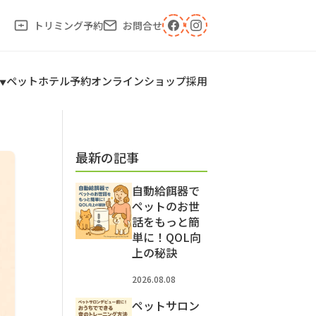
トリミング予約
お問合せ
ペットホテル予約
オンラインショップ
採用
最新の記事
自動給餌器で
ペットのお世
話をもっと簡
単に！QOL向
上の秘訣
2026.08.08
ペットサロン