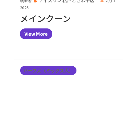
ディスワン 松戸ときわ平店
執筆者
8月 1
2026
メインクーン
View More
ハーフ犬（ミックス犬）