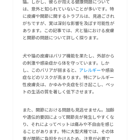
猫。しかし、彼らが抱える健康問題について
は、意外と知られていないことが多いです。特
に皮膚や関節に関するトラブルは、見過ごされ
がちですが、実は深刻な影響を及ぼす可能性が
あります。この記事では、犬と猫における皮膚
と関節の問題について詳しく探ります。
犬や猫の皮膚はバリア機能を果たし、外部から
の刺激や感染症から体を守っています。しか
し、このバリアが弱まると、
アレルギー
や感染
症などのリスクが高まります。特にアレルギー
性皮膚炎は、かゆみや炎症を引き起こし、ペッ
トの生活の質を著しく低下させます。
また、関節における問題も見逃せません。加齢
や遺伝的要因によって関節炎が発生しやすくな
り、それによってペットは痛みや不自由を感じ
ることがあります。特に大型犬種では、その体
重が関節に負担をかけるため、注意が必要で