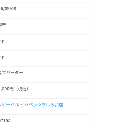
26/05/08
岡県
5kg
0kg
島ブリーダー
4,800
円（税込）
ッピーベル ビバペッツちはら台店
07198