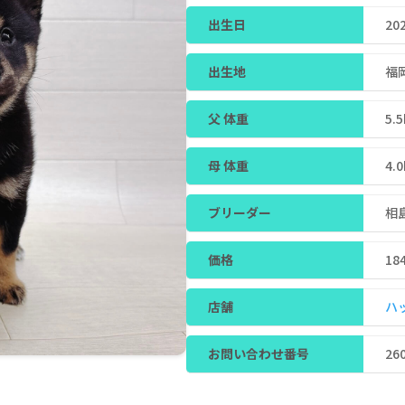
出生日
20
出生地
福
父 体重
5.
母 体重
4.
ブリーダー
相
価格
18
店舗
ハ
お問い合わせ番号
26