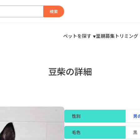
検索
ペットを探す
里親募集
トリミング
豆柴の詳細
性別
男
毛色
黒