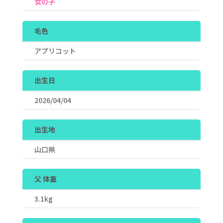
女の子
毛色
アプリコット
出生日
2026/04/04
出生地
山口県
父 体重
3.1kg