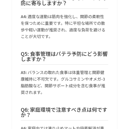
防に寄与しますか？
A4:
適度な運動は筋肉を強化し、関節の柔軟性
を保つために重要です。特に平坦な場所での散
歩や軽い運動が推奨され、過度な負荷を避ける
ことが大切です。
Q5: 食事管理はパテラ予防にどう影響
しますか？
A5:
バランスの取れた食事は体重管理と関節健
康維持に不可欠です。グルコサミンやオメガ-3
脂肪酸など、関節サポート成分を含む食事が推
奨されます。
Q6: 家庭環境で注意すべき点は何です
か？
A6:
家庭内では滑り止めマットや段差解消が重