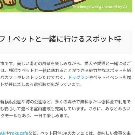
フ！ペットと一緒に行けるスポット特
都市です。美しい港町の風景を楽しみながら、愛犬や愛猫と一緒に過ご
では、横浜でペットと一緒に訪れることができる魅力的なスポットを紹
能なカフェやレストランだけでなく、
ドッグラン
やペットイベントも増
ットが共に楽しめる選択肢が広がっています。
。新横浜公園や海の公園など、多くの場所で無料または低料金で利用で
でも安心して遊べる室内施設も充実しています。さらに、みなとみらい
ングモールもあり、一日中楽しめます。
BAN
や
rokucafe
など、ペット同伴OKのカフェでは、美味しい食事を楽