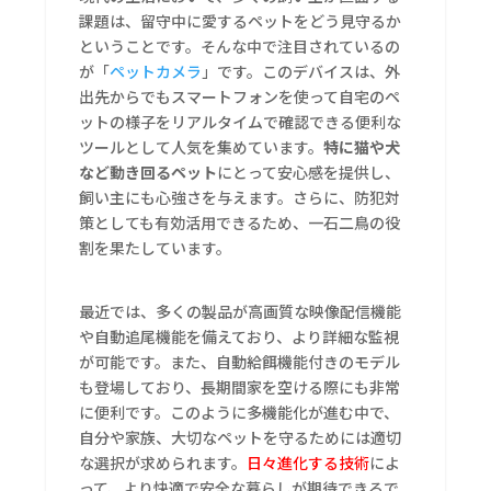
課題は、留守中に愛するペットをどう見守るか
ということです。そんな中で注目されているの
が「
ペットカメラ
」です。このデバイスは、外
出先からでもスマートフォンを使って自宅のペ
ットの様子をリアルタイムで確認できる便利な
ツールとして人気を集めています。
特に猫や犬
など動き回るペット
にとって安心感を提供し、
飼い主にも心強さを与えます。さらに、防犯対
策としても有効活用できるため、一石二鳥の役
割を果たしています。
最近では、多くの製品が高画質な映像配信機能
や自動追尾機能を備えており、より詳細な監視
が可能です。また、自動給餌機能付きのモデル
も登場しており、長期間家を空ける際にも非常
に便利です。このように多機能化が進む中で、
自分や家族、大切なペットを守るためには適切
な選択が求められます。
日々進化する技術
によ
って、より快適で安全な暮らしが期待できるで