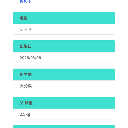
男の子
毛色
レッド
出生日
2026/05/06
出生地
大分県
父 体重
2.5kg