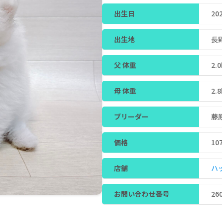
出生日
20
出生地
長
父 体重
2.
母 体重
2.
ブリーダー
藤
価格
10
店舗
ハ
お問い合わせ番号
26