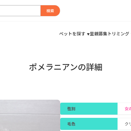
検索
ペットを探す
里親募集
トリミング
ポメラニアンの詳細
性別
女
毛色
ク