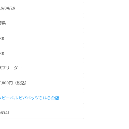
26/04/26
野県
0kg
8kg
原ブリーダー
7,800
円（税込）
ッピーベル ビバペッツちはら台店
06341