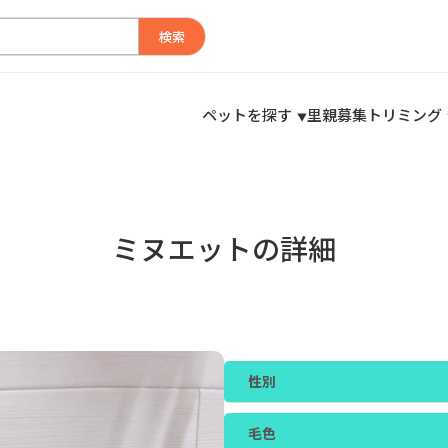
検索
ペットを探す
里親募集
トリミング
ミヌエットの詳細
性別
毛色